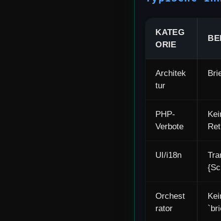
KATEG
BE
ORIE
Architek
Bri
tur
PHP-
Kei
Verbote
Ret
UI/i18n
Tra
{Sc
Orchest
Kei
rator
`br