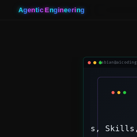
A
g
e
n
t
i
c
E
n
g
i
n
e
e
r
i
n
g