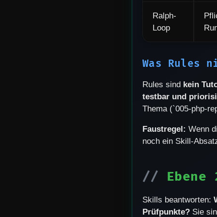
Ralph-
Pfl
Loop
Ru
Was Rules n
Rules sind
kein Tuto
testbar und priorisi
Thema (`005-php-rep
Faustregel:
Wenn di
noch ein Skill-Absat
Ebene 
Skills beantworten:
Prüfpunkte?
Sie sin