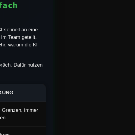
fach
t schnell an eine
t im Team geteilt,
ehr, warum die KI
räch. Dafür nutzen
KUNG
e Grenzen, immer
den