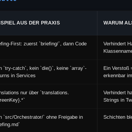
ISPIEL AUS DER PRAXIS
WARUM AL
efing-First: zuerst `briefing/`, dann Code
Verhindert H
Klassennam
n `try-catch`, kein `die()`, keine `array`-
Ein Verstoß 
urns in Services
erkennbar i
nslations nur über `translations.
Verhindert h
reenKey}.*`
Strings in Tw
n `src/Orchestrator/` ohne Freigabe in
Schichten bl
iefing.md`