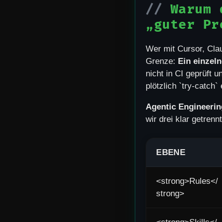
Warum 
„guter Pr
Wer mit Cursor, Clau
Grenze:
Ein einzeln
nicht in CI geprüft 
plötzlich `try-catch`
Agentic Engineerin
wir drei klar getren
EBENE
<strong>Rules</
strong>