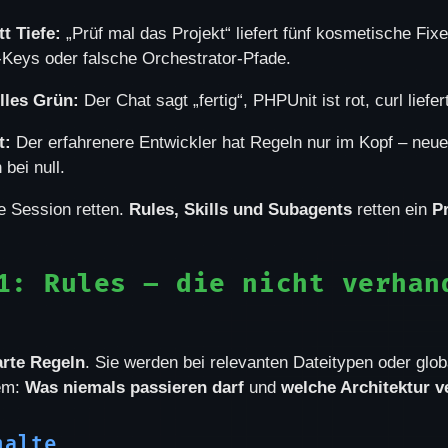
t Tiefe:
„Prüf mal das Projekt“ liefert fünf kosmetische Fixe
-Keys oder falsche Orchestrator-Pfade.
lles Grün:
Der Chat sagt „fertig“, PHPUnit ist rot, curl liefer
t:
Der erfahrenere Entwickler hat Regeln nur im Kopf – neu
bei null.
e Session retten.
Rules, Skills und Subagents
retten ein
P
1: Rules – die nicht verhan
arte Regeln
. Sie werden bei relevanten Dateitypen oder glo
lem:
Was niemals passieren darf
und
welche Architektur ve
halte