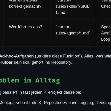
Wie wird etwas
`cursor-
Verfa
korrekt gemacht?
rules/skills/*/SKIL
Check
L.md`
Wer führt es aus?
`cursor-
Spezi
rules/agents/*.md`
Ausf
Loop
Ad-hoc-Aufgaben
(„erkläre diese Funktion“). Alles, was
wi
prüfbar
sein soll, gehört ins Repository.
oblem im Alltag
passiert in fast jedem KI-Projekt dasselbe:
ontags schreibt die KI Repositories ohne Logging, diensta