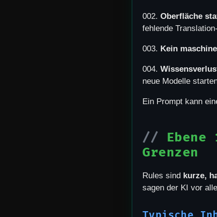
002.
Oberfläche stat
fehlende Translation
003.
Kein maschine
004.
Wissensverlus
neue Modelle starten 
Ein Prompt kann ein
Ebene 
Grenzen
Rules sind
kurze, h
sagen der KI vor al
Typische In