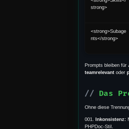
<strong>Skills</
strong>
<strong>Subage
nts</strong>
Prompts bleiben für
teamrelevant
oder
Das Pr
Ohne diese Trennung 
001.
Inkonsistenz:
M
PHPDoc-Stil.