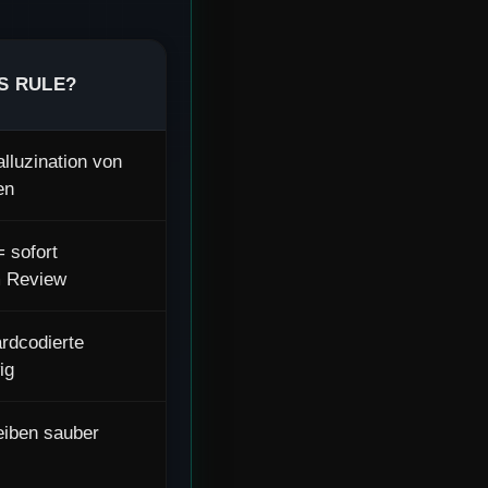
S RULE?
alluzination von
en
= sofort
m Review
ardcodierte
ig
eiben sauber