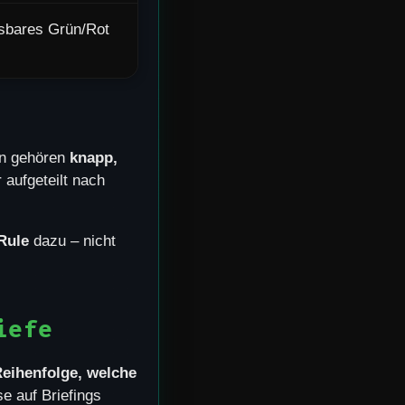
sbares Grün/Rot
eln gehören
knapp,
 aufgeteilt nach
Rule
dazu – nicht
iefe
Reihenfolge, welche
e auf Briefings