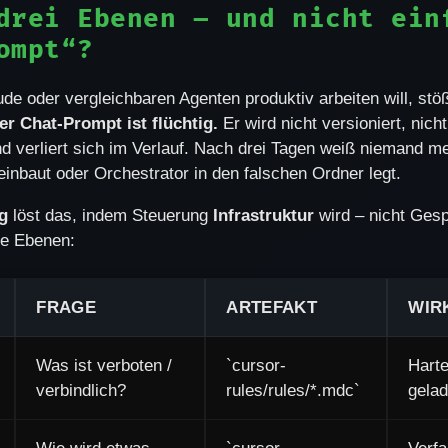
drei Ebenen – und nicht ein
ompt“?
de oder vergleichbaren Agenten produktiv arbeiten will, stöß
er Chat-Prompt ist flüchtig.
Er wird nicht versioniert, nich
und verliert sich im Verlauf. Nach drei Tagen weiß niemand m
 einbaut oder Orchestrator in den falschen Ordner legt.
g
löst das, indem Steuerung
Infrastruktur
wird – nicht Gesp
nte Ebenen:
FRAGE
ARTEFAKT
WIR
Was ist verboten /
`cursor-
Hart
verbindlich?
rules/rules/*.mdc`
gela