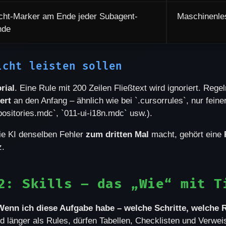
icht-Marker am Ende jeder Subagent-
Maschinenle
nde
icht leisten sollen
rial
. Eine Rule mit 200 Zeilen Fließtext wird ignoriert. Reg
ert
an den Anfang – ähnlich wie bei `.cursorrules`, nur feiner
ositories.mdc`, `011-ui-i18n.mdc` usw.).
e KI denselben Fehler
zum dritten Mal
macht, gehört eine
z.
2: Skills – das „Wie“ mit T
Wenn ich diese Aufgabe habe – welche Schritte, welche 
d länger als Rules, dürfen Tabellen, Checklisten und Verweis