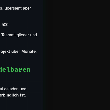
s, übersieht aber
t 500.
e Teammitglieder und
rojekt über Monate
.
delbaren
bal geladen und
rbindlich ist
.