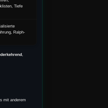
hren,
listen, Tiefe
alisierte
ührung, Ralph-
ederkehrend
,
gs mit anderem