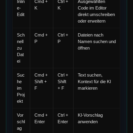
Inlin
Cmd +
Ctrl +
Ausgewählten
e-
K
K
Code im Editor
Edit
direkt umschreiben
oder erweitern
Sch
Cmd +
Ctrl +
Dateien nach
nell
P
P
Namen suchen und
zu
öffnen
Dat
ei
Suc
Cmd +
Ctrl +
Text suchen,
he
Shift +
Shift
Kontext für die KI
im
F
+ F
markieren
Proj
ekt
Vor
Cmd +
Ctrl +
KI-Vorschlag
schl
Enter
Enter
anwenden
ag