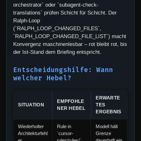
orchestrator` oder `subagent-check-
translations` prüfen Schicht für Schicht. Der
Ralph-Loop
(`RALPH_LOOP_CHANGED_FILES`,
`RALPH_LOOP_CHANGED_FILE_LIST`) macht
Konvergenz maschinenlesbar – rot bleibt rot, bis
der Ist-Stand dem Briefing entspricht.
Entscheidungshilfe: Wann
welcher Hebel?
ERWARTE
EMPFOHLE
SITUATION
TES
NER HEBEL
ERGEBNIS
Wiederholter
Rule in
Modell hält
Architekturfehl
`cursor-
Grenze
er
rules/rules/`
dauerhaft ein