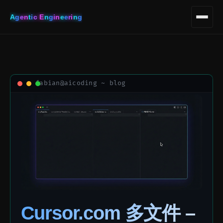
A
g
e
n
t
i
c
E
n
g
i
n
e
e
r
i
n
g
Cursor.com 多文件 –