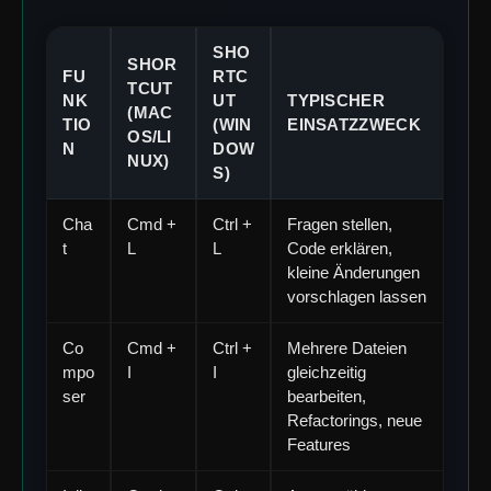
SHO
SHOR
FU
RTC
TCUT
NK
UT
TYPISCHER
(MAC
TIO
(WIN
EINSATZZWECK
OS/LI
N
DOW
NUX)
S)
Cha
Cmd +
Ctrl +
Fragen stellen,
t
L
L
Code erklären,
kleine Änderungen
vorschlagen lassen
Co
Cmd +
Ctrl +
Mehrere Dateien
mpo
I
I
gleichzeitig
ser
bearbeiten,
Refactorings, neue
Features