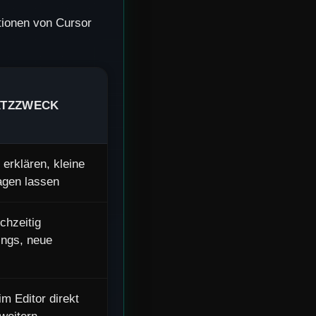
ktionen von Cursor
ATZZWECK
 erklären, kleine
agen lassen
chzeitig
ings, neue
m Editor direkt