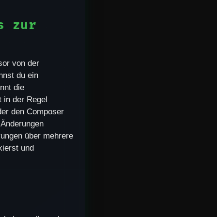
s zur
rsor von der
nnst du ein
nnt die
 in der Regel
oder den Composer
e Änderungen
erungen über mehrere
kierst und