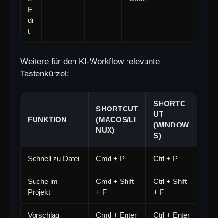
E
di
t
Weitere für den KI-Workflow relevante
Tastenkürzel:
SHORTC
SHORTCUT
UT
FUNKTION
(MACOS/LI
(WINDOW
NUX)
S)
Schnell zu Datei
Cmd + P
Ctrl + P
Suche im
Cmd + Shift
Ctrl + Shift
Projekt
+ F
+ F
Vorschlag
Cmd + Enter
Ctrl + Enter