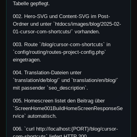
Tabelle gepflegt.
002. Hero-SVG und Content-SVG im Post-
Ordner und unter `htdocs/images/blog/2025-02-
01-cursor-com-shortcuts/` vorhanden.
003. Route `/blog/cursor-com-shortcuts` in
`config/routing/routes-project-config.php`
eingetragen.
004. Translation-Dateien unter
`translation/de/blog/` und `translation/en/blog/`
mit passender `seo_description`.
005. Homescreen listet den Beitrag über
`ScreenHome001BuildHomeScreenResponseSe
rvice` automatisch.
006. `curl http://localhost:{PORT}/blog/cursor-
com-shortcuts` liefert HTTP 200.