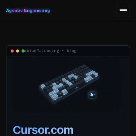
A
g
e
n
t
i
c
E
n
g
i
n
e
e
r
i
n
g
Cursor.com