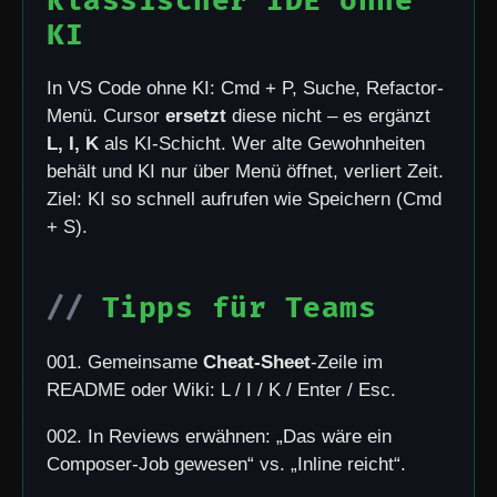
klassischer IDE ohne
KI
In VS Code ohne KI: Cmd + P, Suche, Refactor-
Menü. Cursor
ersetzt
diese nicht – es ergänzt
L, I, K
als KI-Schicht. Wer alte Gewohnheiten
behält und KI nur über Menü öffnet, verliert Zeit.
Ziel: KI so schnell aufrufen wie Speichern (Cmd
+ S).
Tipps für Teams
001. Gemeinsame
Cheat-Sheet
-Zeile im
README oder Wiki: L / I / K / Enter / Esc.
002. In Reviews erwähnen: „Das wäre ein
Composer-Job gewesen“ vs. „Inline reicht“.