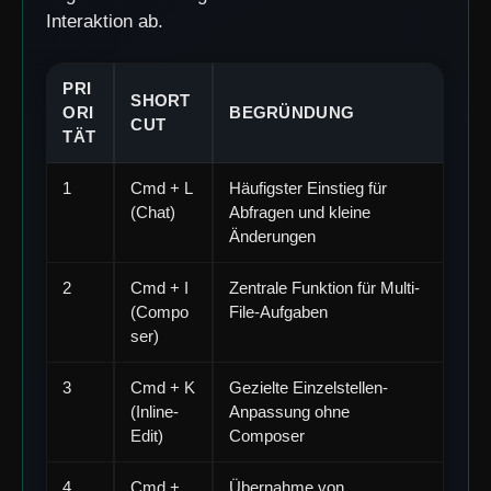
Interaktion ab.
PRI
SHORT
ORI
BEGRÜNDUNG
CUT
TÄT
1
Cmd + L
Häufigster Einstieg für
(Chat)
Abfragen und kleine
Änderungen
2
Cmd + I
Zentrale Funktion für Multi-
(Compo
File-Aufgaben
ser)
3
Cmd + K
Gezielte Einzelstellen-
(Inline-
Anpassung ohne
Edit)
Composer
4
Cmd +
Übernahme von