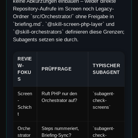
keine Abkürzungen einbauen – weder direkte
Repository-Aufrufe im Screen noch Legacy-
Ordner `src/Orchestrator/` ohne Freigabe in
`briefing.md`. `@skill-screen-php-layer` und
`@skill-orchestrators` definieren diese Grenzen;
Subagents setzen sie durch.
REVIE
W-
TYPISCHER
PRÜFFRAGE
FOKU
SUBAGENT
S
Screen
Ruft PHP nur den
`subagent-
-
Orchestrator auf?
check-
Schich
screens`
t
Orche
Steps nummeriert,
`subagent-
strator
Briefing-Sync?
check-