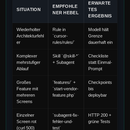
ERWARTE
EMPFOHLE
SITUATION
TES
NER HEBEL
ERGEBNIS
Wiederholter
Rule in
Modell hält
Architekturfehl
`cursor-
Grenze
er
rules/rules/`
dauerhaft ein
Komplexer
Skill `@skill-*`
Checkliste
mehrstufiger
+ Subagent
statt Einmal-
Ablauf
Prompt
Großes
`features/` +
Checkpoints
Feature mit
`start-vendor-
bis
mehreren
feature.php`
deploybar
Screens
Einzelner
`subagent-fix-
HTTP 200 +
Screen rot
fehler-und-
grüne Tests
(curl 500)
test`