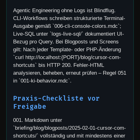
Agentic Engineering ohne Logs ist Blindflug.
CLI-Workflows schreiben strukturierte Terminal-
Ausgabe gemäß `006-cli-console-colors.mdc`;
Live-SQL unter `logs-live-sql/` dokumentiert UI-
Bezug pro Query. Bei Blogposts und Screens
gilt: Nach jeder Template- oder PHP-Änderung
`curl http://localhost:{PORT}/blog/cursor-com-
shortcuts` bis HTTP 200. Fehler-HTML
analysieren, beheben, erneut prüfen – Regel 051
in `001-ki-behavior.mdc`.
Praxis-Checkliste vor
Freigabe
001. Markdown unter
`briefing/blog/blogposts/2025-02-01-cursor-com-
shortcuts/` vollständig und mit mindestens einer