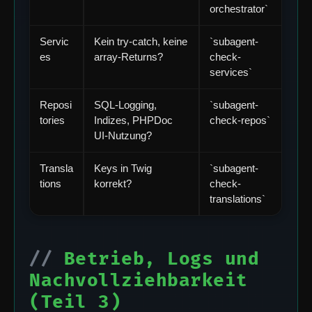
orchestrator`
Servic
Kein try-catch, keine
`subagent-
es
array-Returns?
check-
services`
Reposi
SQL-Logging,
`subagent-
tories
Indizes, PHPDoc
check-repos`
UI-Nutzung?
Transla
Keys in Twig
`subagent-
tions
korrekt?
check-
translations`
Betrieb, Logs und
Nachvollziehbarkeit
(Teil 3)