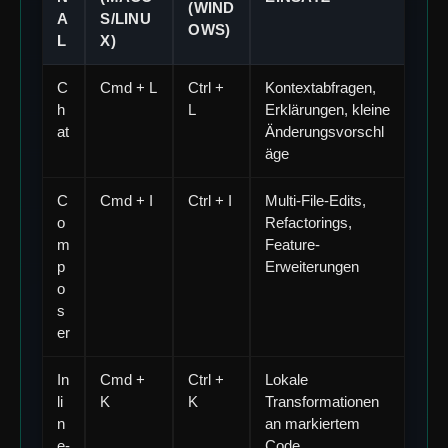
(WIND
A
S/LINU
OWS)
L
X)
C
Cmd + L
Ctrl +
Kontextabfragen,
h
L
Erklärungen, kleine
at
Änderungsvorschl
äge
C
Cmd + I
Ctrl + I
Multi-File-Edits,
o
Refactorings,
m
Feature-
p
Erweiterungen
o
s
er
In
Cmd +
Ctrl +
Lokale
li
K
K
Transformationen
n
an markiertem
e-
Code