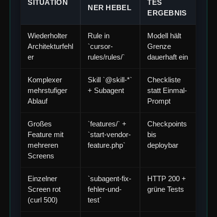
SITUATION
TES
NER HEBEL
ERGEBNIS
Wiederholter
Rule in
Modell hält
Architekturfehl
`cursor-
Grenze
er
rules/rules/`
dauerhaft ein
Komplexer
Skill `@skill-*`
Checkliste
mehrstufiger
+ Subagent
statt Einmal-
Ablauf
Prompt
Großes
`features/` +
Checkpoints
Feature mit
`start-vendor-
bis
mehreren
feature.php`
deploybar
Screens
Einzelner
`subagent-fix-
HTTP 200 +
Screen rot
fehler-und-
grüne Tests
(curl 500)
test`